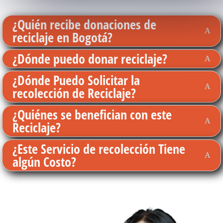
¿Quién recibe donaciones de
reciclaje en Bogotá?
¿Dónde puedo donar reciclaje?
¿Dónde Puedo Solicitar la
recolección de Reciclaje?
¿Quiénes se benefician con este
Reciclaje?
¿Este Servicio de recolección Tiene
algún Costo?