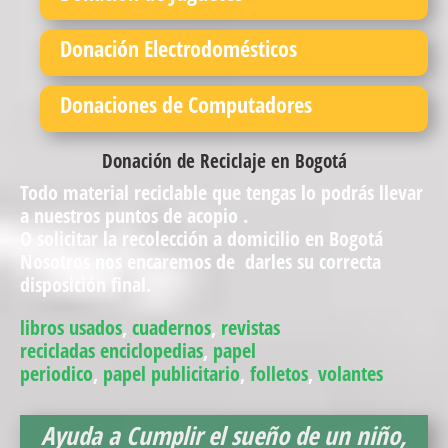
Donación Electrodomésticos
Donaciones de Computadores
Donación de Reciclaje en Bogotá
Todo material reciclable que tengas lo podrás llevar
a nuestros puntos de acopio .
O solicitar la recolección a domicilio en Bogotá
Nosotros nos encaremos de darles su correcta
disposición final.
libros usados
,
cuadernos
,
revistas
recicladas
enciclopedias
,
papel
periodico
,
papel
publicitario
,
folletos
,
volantes
Ayuda a Cumplir el sueño de un niño,