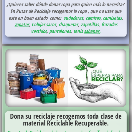
¿Quieres saber dónde donar ropa para quien más lo necesita?
En Rutas de Reciclaje recogemos la ropa , que no uses que
este en buen estado como:
sudaderas
,
camisas
,
camisetas
,
zapatos
,
Cobijas
sacos
,
chaquetas
,
zapatillas
,
frazadas
vestidos
,
pantalones
,
tenis
sabanas
,
Dona su reciclaje recogemos toda clase de
material Reciclable Recuperable.