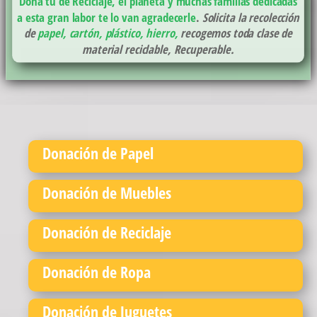
Dona tu de Reciclaje, el planeta y muchas familias dedicadas
a esta gran labor te lo van agradecerle
.
Solicita la recolección
de
papel, cartón, plástico, hierro,
recogemos toda clase de
material reciclable, Recuperable.
Donación de Papel
Donación de Muebles
Donación de Reciclaje
Donación de Ropa
Donación de Juguetes