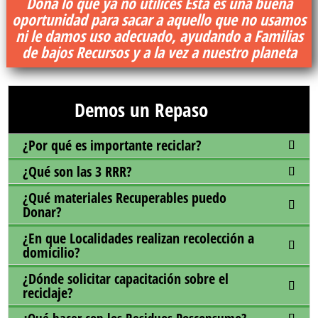
Dona lo que ya no utilices Esta es una buena
oportunidad para sacar a aquello que no usamos
ni le damos uso adecuado, ayudando a Familias
de bajos Recursos y a la vez a nuestro planeta
Demos un Repaso
¿Por qué es importante reciclar?
¿Qué son las 3 RRR?
¿Qué materiales Recuperables puedo
Donar?
¿En que Localidades realizan recolección a
domicilio?
¿Dónde solicitar capacitación sobre el
reciclaje?