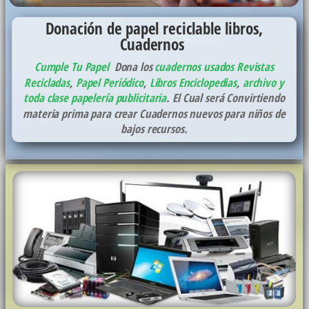
Donación de papel reciclable libros,
Cuadernos
Cumple Tu Papel
Dona los
cuadernos usados
Revistas
Recicladas
,
Papel Periódico
,
Libros Enciclopedias
,
archivo y
toda clase papelería publicitaria
. El Cual será Convirtiendo
materia prima para crear Cuadernos nuevos para niños de
bajos recursos.