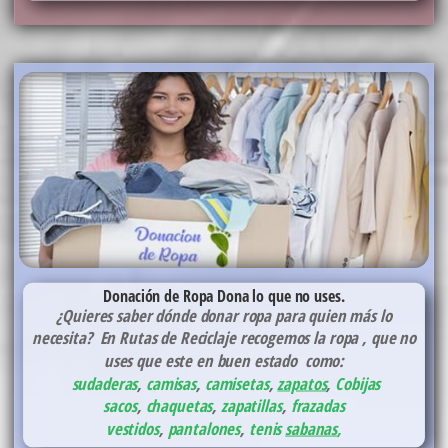
Donación de Ropa
Dona lo que no uses.
¿Quieres saber dónde donar ropa para quien más lo
necesita? En Rutas de Reciclaje recogemos la ropa , que no
uses que este en buen estado como:
sudaderas
,
camisas
,
camisetas
,
zapatos
,
Cobijas
sacos
,
chaquetas
,
zapatillas
,
frazadas
vestidos
,
pantalones
,
tenis
sabanas
,