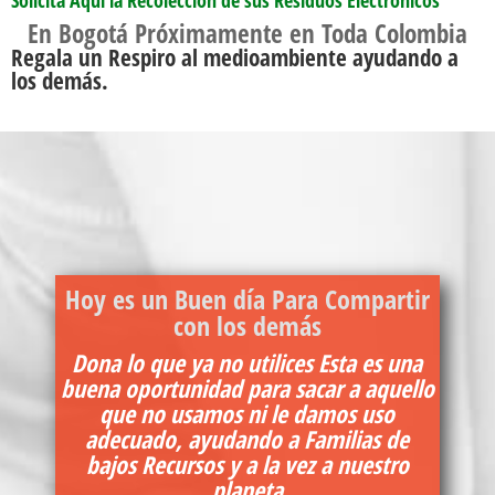
Solicita Aquí la Recolección de sus Residuos Electrónicos
En Bogotá Próximamente en Toda Colombia
Regala un Respiro al medioambiente ayudando a
los demás.
Hoy es un Buen día Para Compartir
con los demás
Dona lo que ya no utilices Esta es una
buena oportunidad para sacar a aquello
que no usamos ni le damos uso
adecuado, ayudando a Familias de
bajos Recursos y a la vez a nuestro
planeta