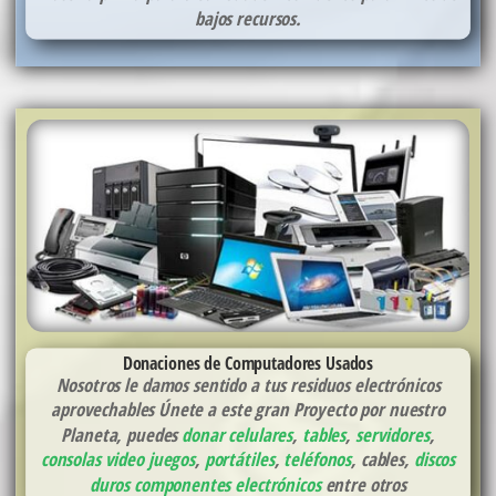
bajos recursos.
Donaciones de Computadores Usados
Nosotros le damos sentido a tus residuos electrónicos
aprovechables Únete a este gran Proyecto por nuestro
Planeta, puedes
donar celulares
,
tables
,
servidores
,
consolas video juegos
,
portátiles
,
teléfonos
, cables,
discos
duros
componentes electrónicos
entre otros