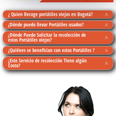
¿ Quien Recoge portátiles viejos en Bogotá?
¿Dónde puedo llevar Portátiles usados?
¿Dónde Puedo Solicitar la recolección de
estos Portátiles viejos?
¿Quiénes se benefician con estos Portátiles ?
¿Este Servicio de recolección Tiene algún
Costo?