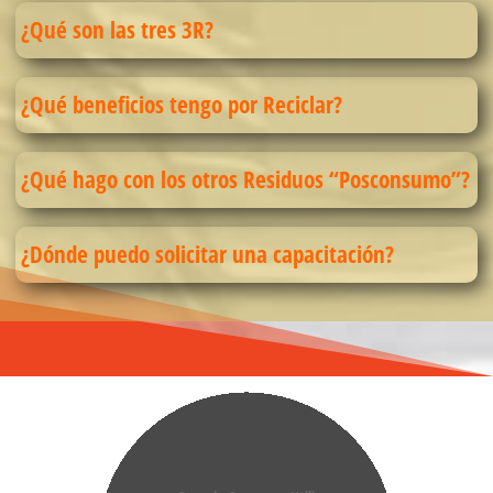
¿Qué son las tres 3R?
¿Qué beneficios tengo por Reciclar?
¿Qué hago con los otros Residuos “Posconsumo”?
¿Dónde puedo solicitar una capacitación?