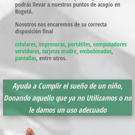
podrás llevar a nuestros puntos de acopio en
Bogotá.
Nosotros nos encaremos de su correcta
disposición final
celulares
,
impresoras
,
portátiles
,
computadores
servidores
,
tarjetas madre
,
embobinados
,
pantallas
, entre otros.
Ayuda a Cumplir el sueño de un niño,
Donando aquello que ya no Utilizamos o no
le damos un uso adecuado