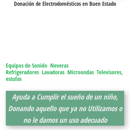
Donación de Electrodomésticos en Buen Estado
Todo
Electrodoméstico
que tengas en un buen
estado o en desuso lo podrás llevar a nuestros
puntos de acopio en Bogotá
.
llámenos para solicitar la recolección de sus
residuos aprovechables
Nosotros nos encargaremos de entregarlos a
familias de bajos recursos.
Equipos de Sonido
,
Neveras
Refrigeradores
,
Lavadoras
,
Microondas
,
Televisores,
estufas
entre otros.
Ayuda a Cumplir el sueño de un niño,
Donando aquello que ya no Utilizamos o
no le damos un uso adecuado