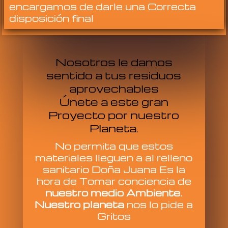
encargamos de darle una Correcta
disposición final
Nosotros le damos
sentido a tus residuos
aprovechables
Únete a este gran
Proyecto por nuestro
Planeta.
No permita que estos
materiales lleguen a al relleno
sanitario Doña Juana Es la
hora de Tomar conciencia de
nuestro medio Ambiente.
Nuestro planeta
nos lo pide a
Gritos