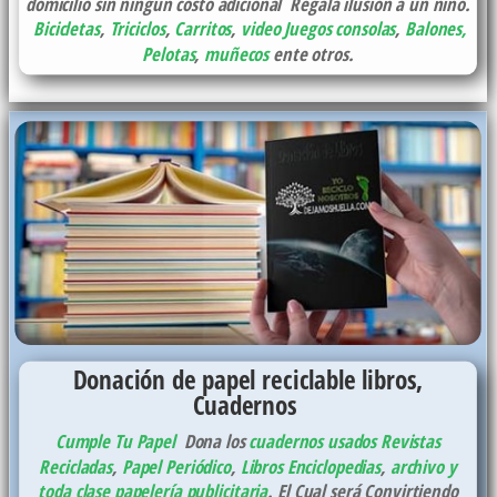
domicilio sin ningún costo adicional Regala ilusión a un niño.
Bicicletas
,
Triciclos
,
Carritos
,
video Juegos consolas
,
Balones,
Pelotas
,
muñecos
ente otros.
Donación de papel reciclable libros,
Cuadernos
Cumple Tu Papel
Dona los
cuadernos usados
Revistas
Recicladas
,
Papel Periódico
,
Libros Enciclopedias
,
archivo y
toda clase papelería publicitaria
. El Cual será Convirtiendo