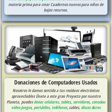
materia prima para crear Cuadernos nuevos para niños de
bajos recursos.
Donaciones de Computadores Usados
Nosotros le damos sentido a tus residuos electrónicos
aprovechables Únete a este gran Proyecto por nuestro
Planeta, puedes
donar celulares
,
tables
,
servidores
,
consolas
video juegos
,
portátiles
,
teléfonos
, cables,
discos duros