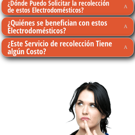
¿Dónde Puedo Solicitar la recolección
de estos Electrodomésticos?
¿Quiénes se benefician con estos
Electrodomésticos?
¿Este Servicio de recolección Tiene
algún Costo?