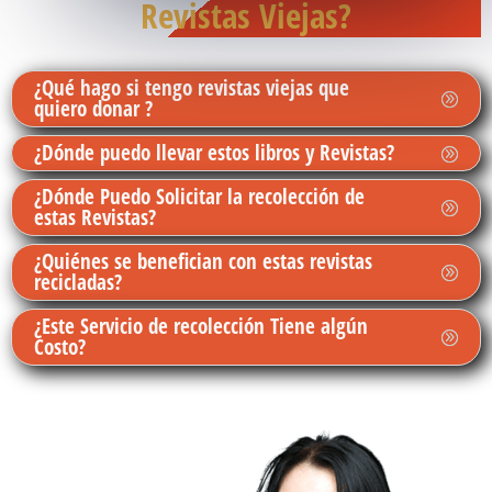
Revistas Viejas?
¿Qué hago si tengo revistas viejas que
quiero donar ?
¿Dónde puedo llevar estos libros y Revistas?
¿Dónde Puedo Solicitar la recolección de
estas Revistas?
¿Quiénes se benefician con estas revistas
recicladas?
¿Este Servicio de recolección Tiene algún
Costo?