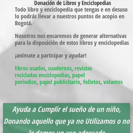
Donación de Libros y Enciclopedias
Todo libro y enciclopedia que tengas e en desuso
lo podrás llevar a nuestros puntos de acopio en
Bogotá.
Nosotros nos encaremos de generar alternativas
para la disposición de estos libros y enciclopedias
¡anímate a participar y ayudar!
libros usados
,
cuadernos
,
revistas
recicladas
enciclopedias
,
papel
periodico
,
papel
publicitario
,
folletos
,
volantes
Ayuda a Cumplir el sueño de un niño,
Donando aquello que ya no Utilizamos o no
le damos un uso adecuado