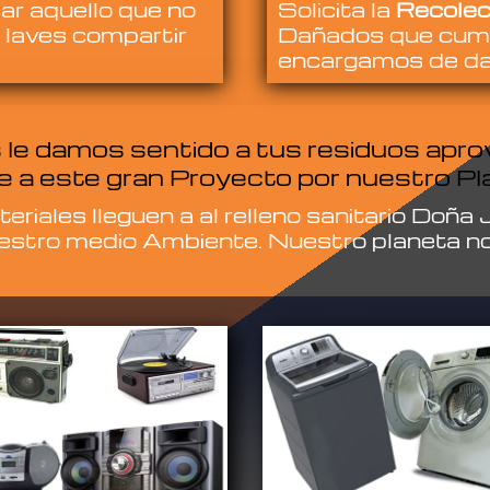
ar aquello que no
Solicita la
Recolec
 laves compartir
Dañados que cumpl
encargamos de darl
le damos sentido a tus residuos apr
 a este gran Proyecto por nuestro Pl
riales lleguen a al relleno sanitario Doña
estro medio Ambiente. Nuestro planeta nos