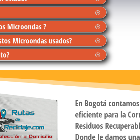
tos Microondas ?
estos Microondas usados?
sto?
En
Bogotá
contamos 
eficiente para la Co
Residuos Recuperab
Donde le damos una 