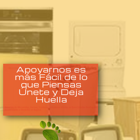
Apoyarnos es
más Fácil de lo
que Piensas
Únete y Deja
Huella
Donación de Microondas, Hornos, Freidoras, Tostadoras Usadas en Buen Estado» Realizamos
Recolecciones a Domicilio en Bogotá.