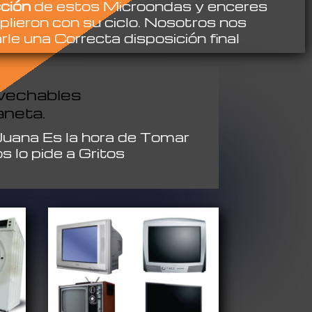
ción
de estos Microondas y enceres
ieron con su ciclo. Nosotros nos
e una Correcta disposición final
ovechables
aneta.
 Juana Es la hora de Tomar
 lo pide a Gritos