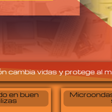
ón cambia vidas y protege al m
do en buen
Microondas
lizas