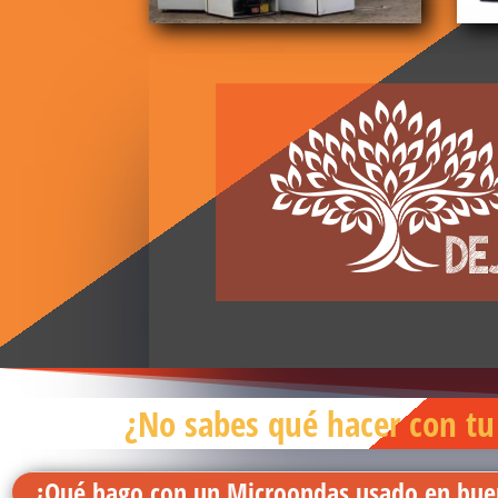
¿No sabes qué hacer con t
¿Qué hago con un Microondas usado en bue