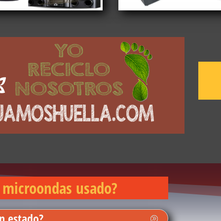
u microondas usado?
n estado?