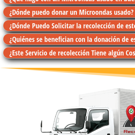
¿Dónde puedo donar un Microondas usado?
¿Dónde Puedo Solicitar la recolección de es
¿Quiénes se benefician con la donación de 
¿Este Servicio de recolección Tiene algún Co