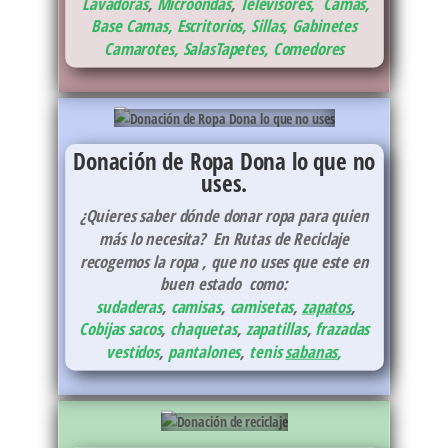
Lavadoras
,
Microondas
,
Televisores,
Camas,
Base Camas
,
Escritorios, Sillas, Gabinetes
Camarotes,
Salas
Tapetes,
Comedores
Donación de Ropa
Dona lo que no
uses.
¿Quieres saber dónde donar ropa para quien
más lo necesita? En Rutas de Reciclaje
recogemos la ropa , que no uses que este en
buen estado como:
sudaderas
,
camisas
,
camisetas
,
zapatos
,
Cobijas
sacos
,
chaquetas
,
zapatillas
,
frazadas
vestidos
,
pantalones
,
tenis
sabanas
,