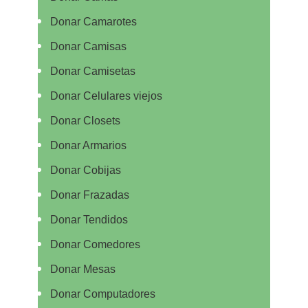
Donar Camarotes
Donar Camisas
Donar Camisetas
Donar Celulares viejos
Donar Closets
Donar Armarios
Donar Cobijas
Donar Frazadas
Donar Tendidos
Donar Comedores
Donar Mesas
Donar Computadores