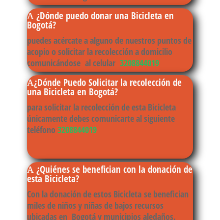
¿Dónde puedo donar una Bicicleta en
Bogotá?
puedes acércate a alguno de nuestros puntos de
acopio o solicitar la recolección a domicilio
comunicándose al celular
3208844019
¿Dónde Puedo Solicitar la recolección de
una Bicicleta en Bogotá?
para solicitar la recolección de esta Bicicleta
únicamente debes comunicarte al siguiente
teléfono
3208844019
¿Quiénes se benefician con la donación de
esta Bicicleta?
Con la donación de estos Bicicleta se benefician
miles de niños y niñas de bajos recursos
ubicadas en
Bogotá
y municipios aledaños.