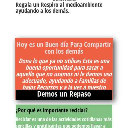
Regala un Respiro al medioambiente
ayudando a los demás.
Hoy es un Buen día Para Compartir
con los demás
Dona lo que ya no utilices Esta es una
buena oportunidad para sacar a
aquello que no usamos ni le damos uso
adecuado, ayudando a Familias de
bajos Recursos y a la vez a nuestro
Demos un Repaso
planeta
¿Por qué es importante reciclar?
Reciclar es una de las actividades cotidianas más
sencillas y gratificantes que podemos llevar a