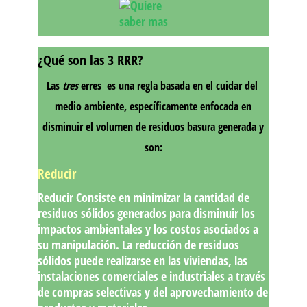
¿Qué son las 3 RRR?
Las
tres
erres es una regla basada en el cuidar del
medio ambiente, específicamente enfocada en
disminuir el volumen de residuos basura generada y
son:
Reducir
Reducir Consiste en minimizar la cantidad de
residuos sólidos generados para disminuir los
impactos ambientales y los costos asociados a
su manipulación. La reducción de residuos
sólidos puede realizarse en las viviendas, las
instalaciones comerciales e industriales a través
de compras selectivas y del aprovechamiento de