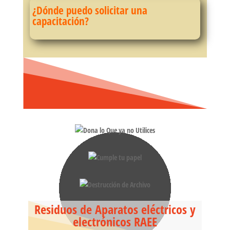
¿Dónde puedo solicitar una
capacitación?
Residuos de Aparatos eléctricos y
electrónicos RAEE