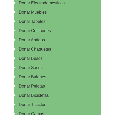
Donar Electrodomésticos
Donar Muebles
Donar Tapetes
Donar Colchones
Donar Abrigos
Donar Chaquetas
Donar Busos
Donar Sacos
Donar Balones
Donar Pelotas
Donar Bicicletas
Donar Triciclos
Donar Camas