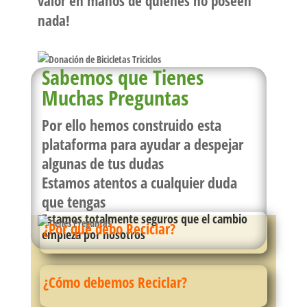
valor en manos de quienes no poseen
nada!
Sabemos que Tienes
Muchas Preguntas
Por ello hemos construido esta
plataforma para ayudar a despejar
algunas de tus dudas
Estamos atentos a cualquier duda
que tengas
Estamos totalmente seguros que el cambio
¿Por qué debo Reciclar?
empieza por nosotros
¿Cómo debemos Reciclar?