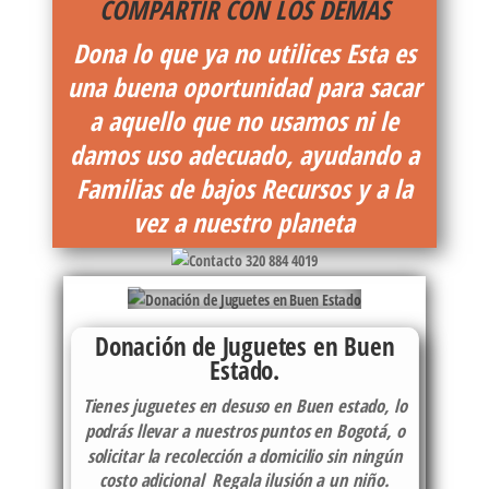
COMPARTIR CON LOS DEMÁS
Dona lo que ya no utilices
Esta es
una buena oportunidad para sacar
a aquello que no usamos ni le
damos uso adecuado, ayudando a
Familias de bajos Recursos y a la
vez a nuestro planeta
Donación de Juguetes en Buen
Estado.
Tienes juguetes en desuso en Buen estado, lo
podrás llevar a nuestros puntos en Bogotá, o
solicitar la recolección a domicilio sin ningún
costo adicional Regala ilusión a un niño.