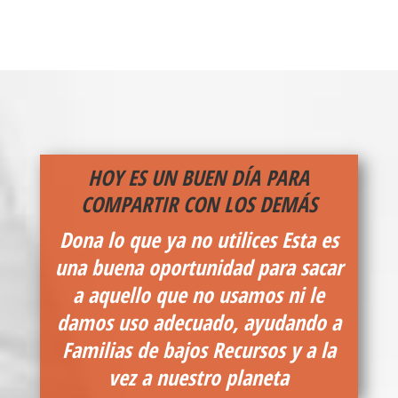
HOY ES UN BUEN DÍA PARA
COMPARTIR CON LOS DEMÁS
Dona lo que ya no utilices
Esta es
una buena oportunidad para sacar
a aquello que no usamos ni le
damos uso adecuado, ayudando a
Familias de bajos Recursos y a la
vez a nuestro planeta