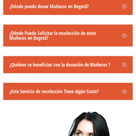
¿Dónde puedo donar Muñecos en Bogotá?
¿Dónde Puedo Solicitar la recolección de estos
Muñecos en Bogotá?
¿Quiénes se benefician con la donación de Muñecos ?
¿Este Servicio de recolección Tiene algún Costo?