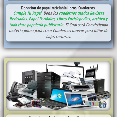
Donación de papel reciclable libros, Cuadernos
Cumple Tu Papel
Dona los
cuadernos usados
Revistas
Recicladas
,
Papel Periódico
,
Libros Enciclopedias
,
archivo y
toda clase papelería publicitaria
. El Cual será Convirtiendo
materia prima para crear Cuadernos nuevos para niños de
bajos recursos.