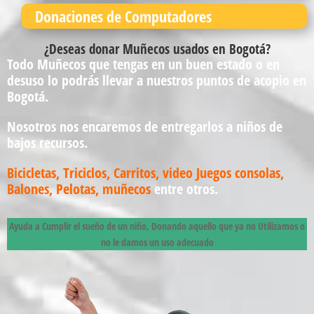
Donaciones de Computadores
¿Deseas donar Muñecos usados en Bogotá?
Todo Muñecos que tengas en un buen estado o en
desuso lo podrás llevar a nuestros puntos de acopio en
Bogotá.
Nosotros nos encaremos de entregarlos a niños de
bajos recursos.
Bicicletas
,
Triciclos
,
Carritos
,
video Juegos consolas
,
Balones, Pelotas
,
muñecos
entre otros.
Ayuda a Cumplir el sueño de un niño, Donando aquello que ya no Utilizamos o
no le damos un uso adecuado