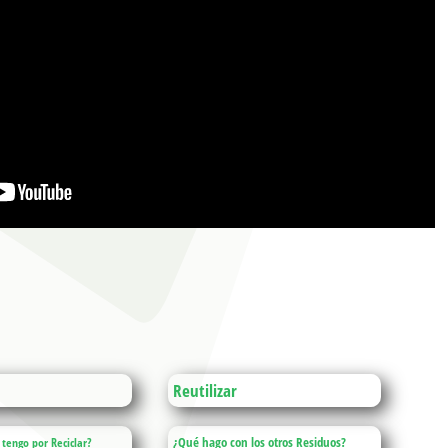
Reutilizar
¿Qué hago con los otros Residuos?
 tengo por Reciclar?