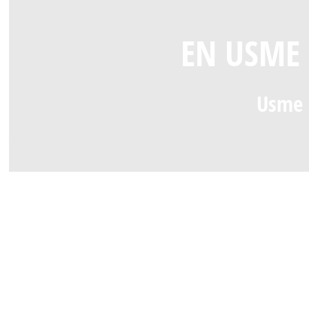
EN USME 
Usme 
Usme Dejamos Huella