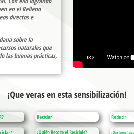
al. Con ello logrando
nen en el Relleno
eos directos e
adana sobre la
ecursos naturales que
o las buenas prácticas,
¡Que veras en esta sensibilización!
R?
Reciclar
Reducir
iclar?
¿Quién Recoge el Reciclaje?
¿Que beneficios