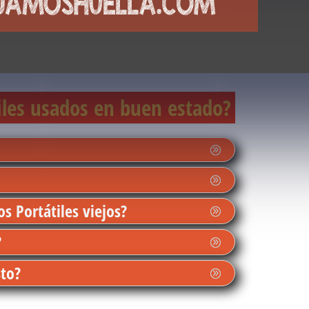
iles usados en buen estado?
s Portátiles viejos?
?
sto?