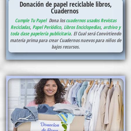
Donación de papel reciclable libros,
Cuadernos
Cumple Tu Papel
Dona los
cuadernos usados
Revistas
Recicladas
,
Papel Periódico
,
Libros Enciclopedias
,
archivo y
toda clase papelería publicitaria
. El Cual será Convirtiendo
materia prima para crear Cuadernos nuevos para niños de
bajos recursos.