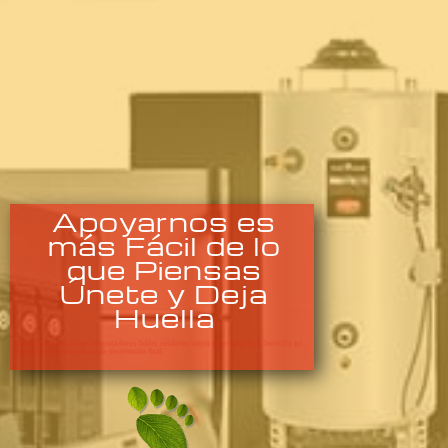
Apoyarnos es
más Fácil de lo
que Piensas
Únete y Deja
Huella
Donación de portátiles computadores Tablet celulares viejos » Recolección a Domicilio en
Bogotá » dele una adecuada destinación final