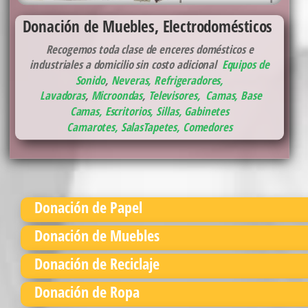
Donación de Muebles, Electrodomésticos
Recogemos toda clase de enceres domésticos e
industriales a domicilio sin costo adicional
Equipos de
Sonido
,
Neveras,
Refrigeradores
,
Lavadoras
,
Microondas
,
Televisores,
Camas, Base
Camas
,
Escritorios, Sillas, Gabinetes
Camarotes,
Salas
Tapetes,
Comedores
Donación de Papel
Donación de Muebles
Donación de Reciclaje
Donación de Ropa