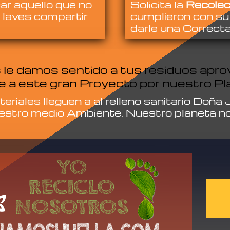
ar aquello que no
Solicita la
Recolec
 laves compartir
cumplieron con su
darle una Correcta
le damos sentido a tus residuos apr
 a este gran Proyecto por nuestro Pl
riales lleguen a al relleno sanitario Doña
estro medio Ambiente. Nuestro planeta nos